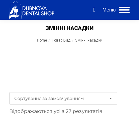
Меню
ЗМІННІ НАСАДКИ
Home
Товар Вид
Змінні насадки
You are here:
Пошук за ціною
Відображаються усі з 27 результатів
Категорії товаров
Зубні щітки
(23)