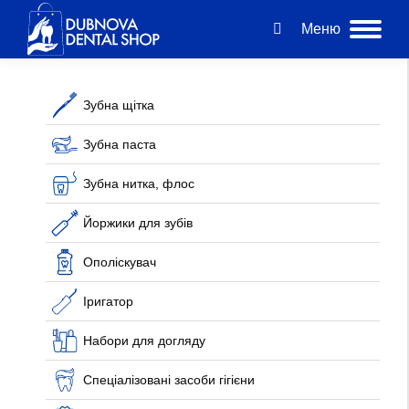
Меню
Зубна щітка
Зубна паста
Зубна нитка, флос
Йоржики для зубів
Ополіскувач
Іригатор
Набори для догляду
Спеціалізовані засоби гігієни