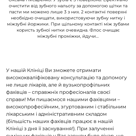
очистити від зубного нальоту за допомогою щітки та
пасти ми можемо лише 3 з них. 2 контактні поверхні
необхідно очищати, використовуючи зубну нитку і
міжзубні йоржики. При щільному контакті між зубами
користь зубної нитки очевидна. Флос очищає
міжзубні проміжки, йдучи…
У нашій Клініці Ви зможете отримати
висококваліфіковану консультацію та допомогу
не лише лікарів, але й вузькопрофільних
фахівців – справжніх професіоналів своєї
справи! Ми пишаємося нашими фахівцями –
високопрофесійним, згуртованим і стабільним
лікарським і адміністративним складом
(більшість наших фахівців працює в нашій
Клініці з дня її заснування!). При залученні
суміжних фахівців у Вас завжди буде лікар, що