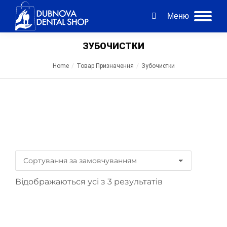
Меню
ЗУБОЧИСТКИ
Home
Товар Призначення
Зубочистки
You are here:
Пошук за ціною
Відображаються усі з 3 результатів
Категорії товаров
Зубная нить, флосс
(2)